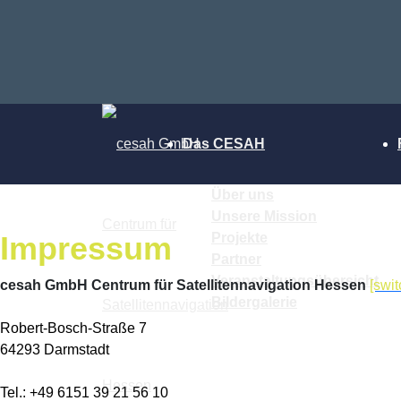
Das CESAH
Über uns
Unsere Mission
Impressum
Projekte
Partner
Veranstaltungsübersicht
cesah GmbH Centrum für Satellitennavigation Hessen
[swit
Bildergalerie
Robert-Bosch-Straße 7
64293 Darmstadt
Tel.: +49 6151 39 21 56 10