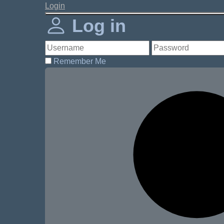
Login
Log in
Remember Me