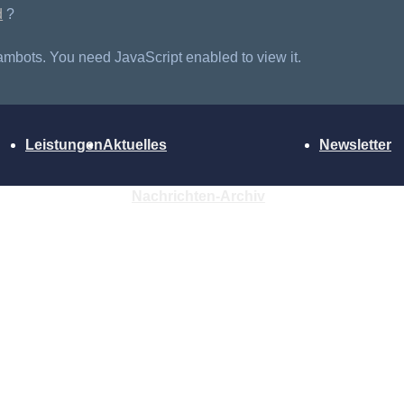
d
?
ambots. You need JavaScript enabled to view it.
Leistungen
Aktuelles
Newsletter
Nachrichten-Archiv