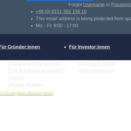
Forgot
Username
or
Passwor
+49 (0) 6151 392 156 10
This email address is being protected from sp
Mo. - Fr. 9:00 - 17:00
Für Gründer:innen
Für Investor:innen
Gründungsinteressierte
Start-up Portfolio
ESA Business Incubation
Veranstaltungen
Centre
Alumni Support
ch to english version here]